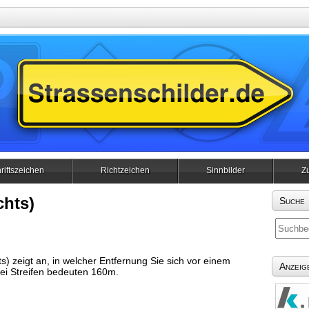
riftszeichen
Richtzeichen
Sinnbilder
Z
chts)
Suche
ts) zeigt an, in welcher Entfernung Sie sich vor einem
Anzeig
i Streifen bedeuten 160m.