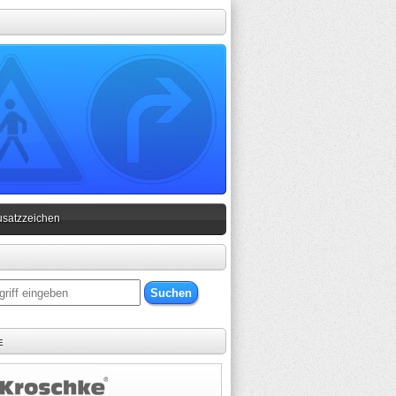
usatzzeichen
e