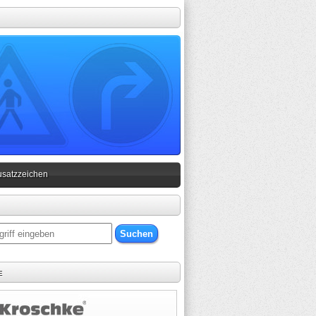
usatzzeichen
e