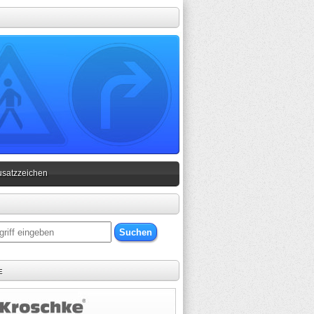
usatzzeichen
e