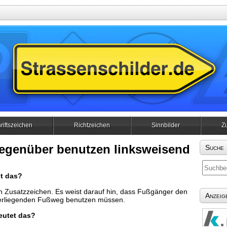
riftszeichen
Richtzeichen
Sinnbilder
Z
genüber benutzen linksweisend
Suche
t das?
in Zusatzzeichen. Es weist darauf hin, dass Fußgänger den
Anzeig
rliegenden Fußweg benutzen müssen.
eutet das?