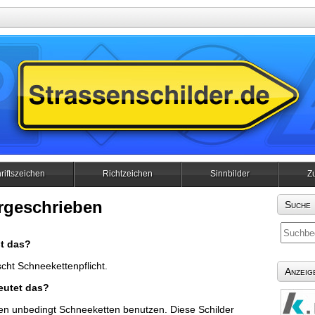
riftszeichen
Richtzeichen
Sinnbilder
Z
rgeschrieben
Suche
t das?
scht Schneekettenpflicht.
Anzeig
eutet das?
en unbedingt Schneeketten benutzen. Diese Schilder