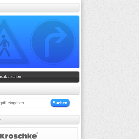
usatzzeichen
e