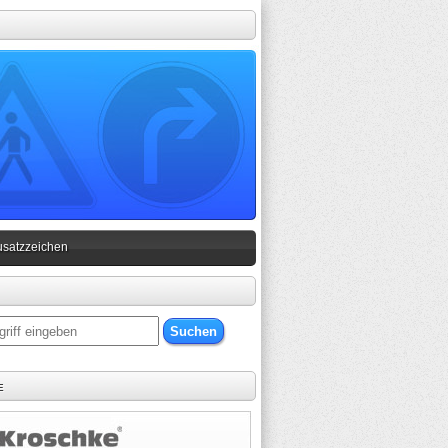
usatzzeichen
e