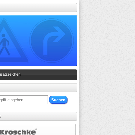
usatzzeichen
e