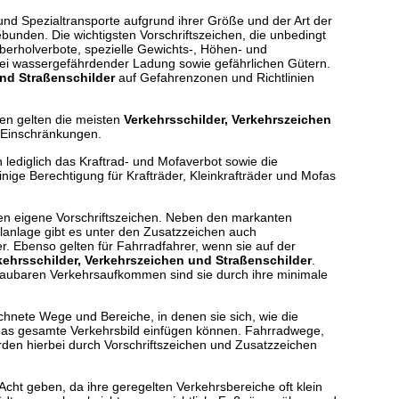
und Spezialtransporte aufgrund ihrer Größe und der Art der
unden. Die wichtigsten Vorschriftszeichen, die unbedingt
berholverbote, spezielle Gewichts-, Höhen- und
i wassergefährdender Ladung sowie gefährlichen Gütern.
und Straßenschilder
auf Gefahrenzonen und Richtlinien
en gelten die meisten
Verkehrsschilder, Verkehrszeichen
Einschränkungen.
h lediglich das Kraftrad- und Mofaverbot sowie die
nige Berechtigung für Krafträder, Kleinkrafträder und Mofas
n eigene Vorschriftszeichen. Neben den markanten
lanlage gibt es unter den Zusatzzeichen auch
r. Ebenso gelten für Fahrradfahrer, wenn sie auf der
kehrsschilder, Verkehrszeichen und Straßenschilder
.
haubaren Verkehrsaufkommen sind sie durch ihre minimale
chnete Wege und Bereiche, in denen sie sich, wie die
das gesamte Verkehrsbild einfügen können. Fahrradwege,
den hierbei durch Vorschriftszeichen und Zusatzzeichen
t geben, da ihre geregelten Verkehrsbereiche oft klein