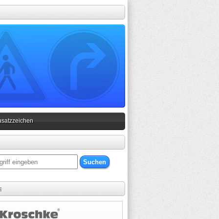
usatzzeichen
e