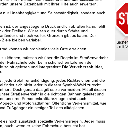
erden unsere Datenbank mit Ihrer Hilfe auch erweitern.
ht nur Unabhängigkeit und Selbstständigkeit, sondern auch
 ist, der angestiegene Druck endlich abfallen kann, fehlt
k der Freiheit. Wir reisen quer durch Städte und
arländer und noch weiter. Grenzen gibt es kaum. Der
 Ziele bleiben variabel.
rad können wir problemlos viele Orte erreichen.
en zu können, müssen wir über die Regeln im Straßenverkehr
 der Fahrschule oder beim schulischen Erlernen der
e so oft gelesen und interpretiert:
Die Verkehrsschilder,
r
.
el, jede Gefahrenankündigung, jedes Richtzeichen und die
i findet sich nicht jeder in diesem Symbol-Wald zurecht
ntriert. Doch genau das gilt es zu vermeiden. Mit all diesen
 unser Straßenverkehr in die richtigen Bahnen geleitet und
ben unseren Personenkraftfahrzeugen sind auch
Moped- und Motorradfahrer, Öffentliche Verkehrsmittel, wie
 Fußgänger ein stetiger Teil des alltäglichen
bt es noch zusätzlich spezielle Verkehrsregeln. Jeder muss
n, auch, wenn er keine Fahrschule besucht hat.