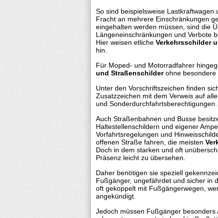
So sind beispielsweise Lastkraftwagen 
Fracht an mehrere Einschränkungen geb
eingehalten werden müssen, sind die Ü
Längeneinschränkungen und Verbote be
Hier weisen etliche
Verkehrsschilder 
hin.
Für Moped- und Motorradfahrer hingeg
und Straßenschilder
ohne besondere 
Unter den Vorschriftszeichen finden sic
Zusatzzeichen mit dem Verweis auf allei
und Sonderdurchfahrtsberechtigungen.
Auch Straßenbahnen und Busse besitze
Haltestellenschildern und eigener Ampe
Vorfahrtsregelungen und Hinweisschilde
offenen Straße fahren, die meisten
Ver
Doch in dem starken und oft unübersc
Präsenz leicht zu übersehen.
Daher benötigen sie speziell gekennzei
Fußgänger, ungefährdet und sicher in 
oft gekoppelt mit Fußgängerwegen, wer
angekündigt.
Jedoch müssen Fußgänger besonders Ach