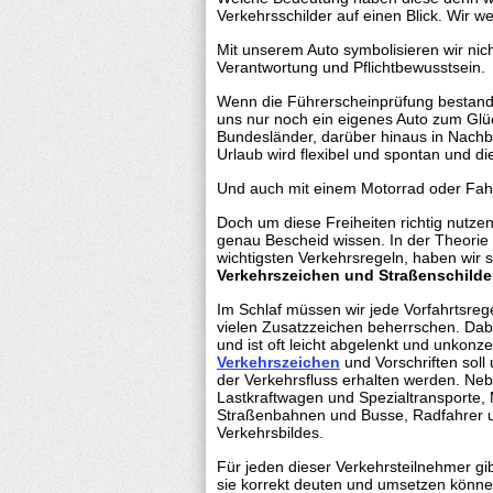
Verkehrsschilder auf einen Blick. Wir w
Mit unserem Auto symbolisieren wir nic
Verantwortung und Pflichtbewusstsein.
Wenn die Führerscheinprüfung bestanden
uns nur noch ein eigenes Auto zum Glüc
Bundesländer, darüber hinaus in Nachb
Urlaub wird flexibel und spontan und die
Und auch mit einem Motorrad oder Fahr
Doch um diese Freiheiten richtig nutz
genau Bescheid wissen. In der Theorie
wichtigsten Verkehrsregeln, haben wir si
Verkehrszeichen und Straßenschilde
Im Schlaf müssen wir jede Vorfahrtsreg
vielen Zusatzzeichen beherrschen. Dabe
und ist oft leicht abgelenkt und unkonze
Verkehrszeichen
und Vorschriften soll
der Verkehrsfluss erhalten werden. Ne
Lastkraftwagen und Spezialtransporte, 
Straßenbahnen und Busse, Radfahrer und
Verkehrsbildes.
Für jeden dieser Verkehrsteilnehmer gi
sie korrekt deuten und umsetzen könne